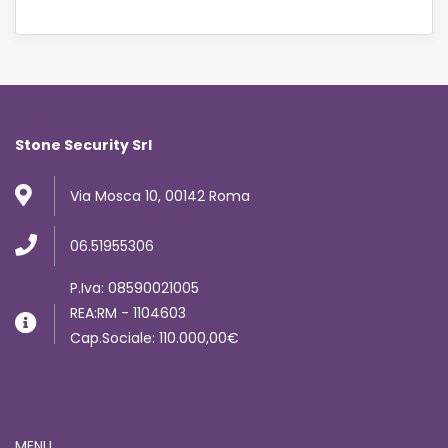
Stone Security Srl
Via Mosca 10, 00142 Roma
06.51955306
P.Iva: 08590021005
REA:RM - 1104603
Cap.Sociale: 110.000,00€
MENU