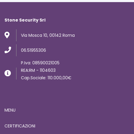
Stone Security Srl
Via Mosca 10, 00142 Roma
06.51955306
P.Iva: 08590021005
REA:RM - 1104603
Cap.Sociale: 110.000,00€
MENU
CERTIFICAZIONI