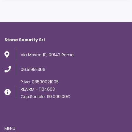
Stone Security Srl
Via Mosca 10, 00142 Roma
06.51955306
P.Iva: 08590021005
REA:RM - 1104603
Cap.Sociale: 110.000,00€
MENU